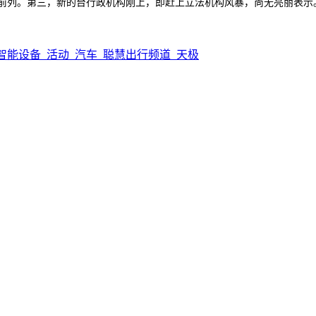
国前列。第三，新的台行政机构刚上，即赶上立法机构风暴，尚无亮丽表示
智能设备_活动_汽车_聪慧出行频道_天极