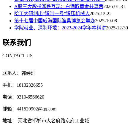
A股三大股指涨跌互现：白酒取黄金共舞两
2026-01-31
哈工大研制出“锻制一号”锻压机械人
2025-12-22
第十七届中国威海国际渔具博览会举办
2025-10-08
学院就业、深制环境：2023-2024学年本科讲
2025-12-30
联系我们
CONTACT US
联系人：郭经理
手机：18132326655
电话：0310-6566620
邮箱：441520902@qq.com
地址： 河北省邯郸市大名府路京府工业城