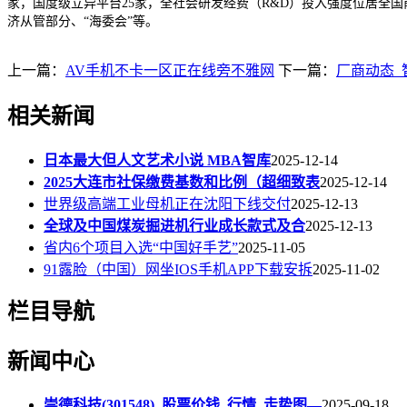
家，国度级立异平台25家，全社会研发经费（R&D）投入强度位居全
济从管部分、“海委会”等。
上一篇：
AV手机不卡一区正在线旁不雅网
下一篇：
厂商动态_
相关新闻
日本最大但人文艺术小说 MBA智库
2025-12-14
2025大连市社保缴费基数和比例（超细致表
2025-12-14
世界级高端工业母机正在沈阳下线交付
2025-12-13
全球及中国煤炭掘进机行业成长款式及合
2025-12-13
省内6个项目入选“中国好手艺”
2025-11-05
91露脸（中国）网坐IOS手机APP下载安拆
2025-11-02
栏目导航
新闻中心
崇德科技(301548)_股票价钱_行情_走势图—
2025-09-18