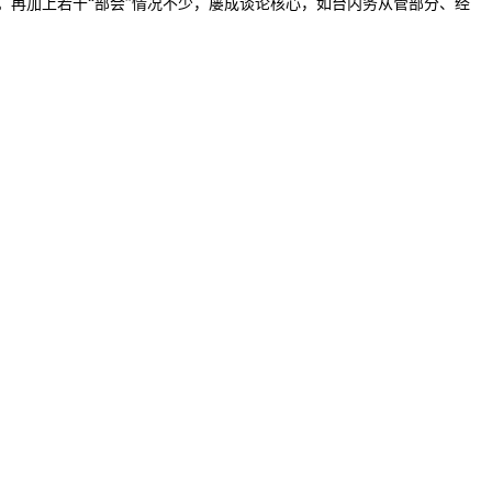
。再加上若干“部会”情况不少，屡成谈论核心，如台内务从管部分、经