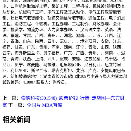
道、地道、建建标的目的)、城市地下空间、城市轨道交通、水利水
电、口岸航道取海岸工程、采矿工程。工程机械、机械设想制制及其
从动化、机械电子工程、电气工程及其从动化、电气工程取智能节
制、建建电气取智能化、轨道交通信号取节制、通信工程、电子消息
工程、消防工程、计较机。工程办理、工程制价、财政办理、会计
学、投资学、物流办理、人力资本办理、、汉言语文学、英语、法
语。福建、甘肃、广西、贵州、、湖北、湖南、、江苏、江西、辽
宁、青海、山东、陕西、四川、沉庆、、，境外项目、安徽、江苏、
福建、甘肃、广东、贵州、河南、湖南、辽宁、青海、山西、陕西、
云南，海外斯里兰卡、贝宁福建、广东、广西、贵州、、河南、、湖
南、青海、陕西、上海、四川、沉庆、安徽、江苏加纳、乌干达、肯
尼亚、贝宁、喀麦隆、马拉维、毛里塔尼亚、尼日利亚、厄立特里
亚、利比里亚、斯里兰卡、塔吉克斯坦、斐济、库克、安提瓜取巴布
达、新加坡通信地址：湖南省长沙市韶山北309号中铁五局人力资本部
邮政编码：410007 联系人：尚教员。
上一篇：
崇德科技(301548)_股票价钱_行情_走势图—东方财
富
下一篇：
全国片 MBA智库
相关新闻