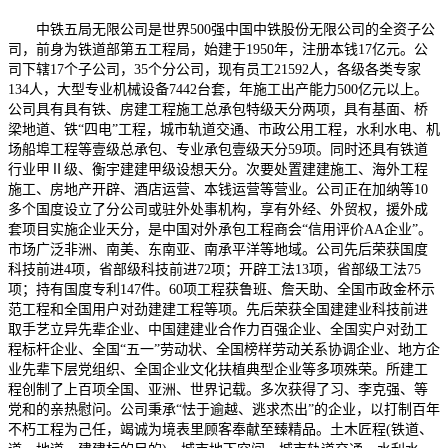
中铁五局无限公司是世界500强中国中铁股份无限公司的全资子公
司，前身为铁道部第五工程局，始建于1950年，注册本钱17亿元。公
司下辖17个子公司，35个分公司，现有员工21592人，各级各类专家
134人，大型专业机械设备7442台套，年施工出产能力500亿元以上。
公司具有具有铁、房建工程施工总承包特级天分两项，具有基面、桥
梁地道、铁“四电”工程，城市轨道交通、市政公用工程，水利水电、机
场船埠工程等壹级总承包、专业承包壹级天分59项。同时还具有铁道
行业甲Ⅱ级、衡宇建建甲级设想天分。次要处置建建施工、海外工程
施工、房地产开辟、酒店运营、本钱运营等营业。公司正在加纳等10
多个国度设立了分公司或驻外处事机构，享有外经、外贸权，援外成
套项目实施企业天分，是中国对外承包工程商会“信用评价AA企业”。
市场广泛非洲、南美、东南亚、南承平洋等地域。公司先后荣获国度
科技前进4项，省部级科技前进72项；开辟工法13项，省部级工法75
项；持有国度专利147件。60项工程获鲁班、詹天助、全国市政金杯示
范工程和全国用户对劲建建工程等项。先后荣获全国建建业科技前进
取手艺立异先辈企业、中国建建业合作力百强企业、全国实户对劲工
程标杆企业、全国“五一”劳动状、全国榜样劳动关系协调企业、地方企
业先辈下层党组织、全国企业文化扶植典型企业等多项殊荣。所建工
程创制了上百项全国、亚洲、世界记载。多次获得了习、李克强、等
党和的亲热慰问。公司秉承“怯于逾越、逃求杰出”的企业，以打制百年
不朽工程为己任，竭诚为境表里顾客奉献至臻精品。土木匠程(铁道、