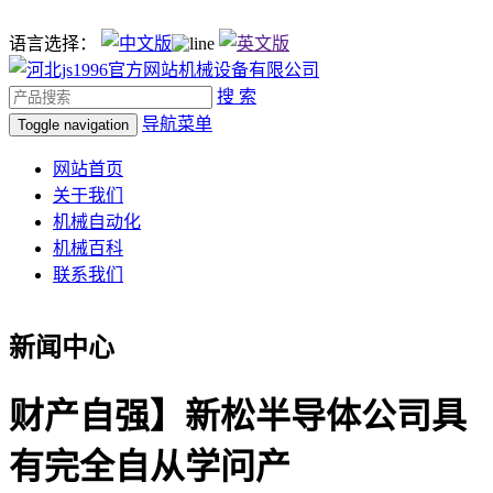
语言选择：
搜 索
导航菜单
Toggle navigation
网站首页
关于我们
机械自动化
机械百科
联系我们
新闻中心
财产自强】新松半导体公司具
有完全自从学问产