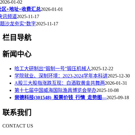
2026-01-02
老社区+地址+收费汇总
2026-01-01
快讯频道
2025-11-17
题沙龙夯实“数字
2025-11-17
栏目导航
新闻中心
哈工大研制出“锻制一号”锻压机械人
2025-12-22
学院就业、深制环境：2023-2024学年本科讲
2025-12-30
A股三大股指涨跌互现：白酒取黄金共舞两
2026-01-31
第十七届中国威海国际渔具博览会举办
2025-10-08
崇德科技(301548)_股票价钱_行情_走势图—
2025-09-18
联系我们
CONTACT US