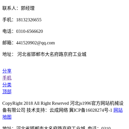
联系人：郭经理
手机：18132326655
电话：0310-6566620
邮箱：441520902@qq.com
地址： 河北省邯郸市大名府路京府工业城
分享
手机
分类
顶部
CopyRight 2018 All Right Reserved 河北js1996官方网站机械设
备有限公司 技术支持：云成网络 冀ICP备16028274号-1
网站
地图
地址：河北省邯郸市大名府路京府工业城 电话：0310-