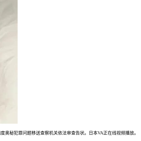
度奥秘犯罪问题移送查察机关依法审查告状。日本VA正在线视频播放。