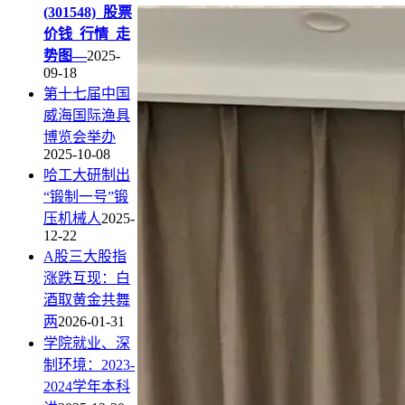
(301548)_股票
价钱_行情_走
势图—
2025-
09-18
第十七届中国
威海国际渔具
博览会举办
2025-10-08
哈工大研制出
“锻制一号”锻
压机械人
2025-
12-22
A股三大股指
涨跌互现：白
酒取黄金共舞
两
2026-01-31
学院就业、深
制环境：2023-
2024学年本科