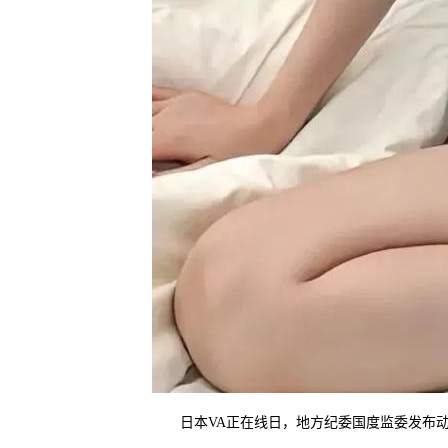
日本VA正在线日，地方纪委国度监委发布动静