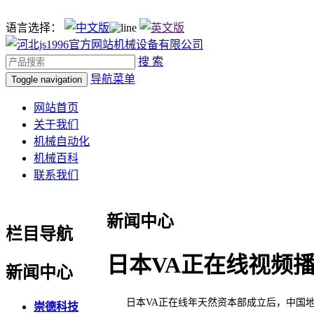
语言选择：
搜 索
导航菜单
Toggle navigation
网站首页
关于我们
机械自动化
机械百科
联系我们
新闻中心
栏目导航
日本VA正在线视频
新闻中心
日本VA正在线年天然资本部成立后，中国地
崇德科技