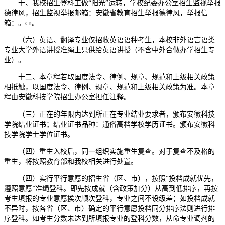
十、我校招生登科工做“阳光”运转，学校纪委办公室招生监视举报
德律风，招生监视举报邮箱：安徽省教育招生举报德律风，举报信
箱：。cn。
（六）英语、翻译专业仅招收英语语种考生，本校非外语言语类
专业大学外语讲授准绳上只供给英语讲授（不含中外合做办学招生专
业）。
十二、本章程若取国度法令、律例、规章、规范和上级相关政策
相抵触，以国度法令、律例、规章、规范和上级相关政策为准。本章
程由安徽科技学院招生办公室担任注释。
（三）正在的年限内达到所正在专业结业要求者，颁布安徽科技
学院结业证书；结业证书品种：通俗高档学校学历证书。颁布安徽科
技学院学士学位证书。
（四）重生入校后，同一组织实施重生复查。对于复查不及格的
重生，将按照教育部和我校相关进行处置。
（四）实行平行意愿的招生省（区、市），按照“投档成就优先，
遵照意愿”准绳登科。即先按成就（含政策加分）从高到低排序，再按
考生填报的专业意愿挨次顺次登科，专业之间不设级差；如投档成就
不异时，按各省（区、市）确定的平行意愿投档同分排序法则进行排
序登科。如考生分数未达到所填报专业的登科分数，从命专业调剂的