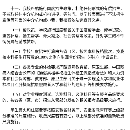
十一、我校严酷施行国度招生政策，杜绝任何形式的有偿招生，
不参取任何中介机构或机构讲授、等勾当。以学校表面进行不法招生
宣传等勾当的中介机构或小我，我校将依法逃查其义务。
（一）帮政策：学校施行国度和省关于国度帮学金、帮学贷款、
坚苦补帮、勤工帮学、膏火减免、社会赞帮等政策，针对学生的不怜
悯况赐与励或赞帮。
（三）学校年度招生打算由各省（区、按照本科投档批次，按我
校本科招生打算数的100%比例向生源省份招生（招办）申请调档。
（二）各类专业的体检要求严酷遵照教育部、原卫生部、中国残
疾人结合会公布的《通俗高档学校招生体检工做指点看法》和人力资
本和社会保障部、教育部、原卫生部《关于进一步规范入学和就业体
检项目乙肝概况抗原照顾者入学和就业的通知》等相关要求施行。
（五）对学业程度测试、选测科目、必测科目等有报考品级要求
的，按各省（区、市）招生从管部分发布的相关报考品级要求施行。
学生膏火和住宿费等按照安徽省财务厅、安徽省教育厅等上级部
分核准的尺度施行。收费尺度若有变动，以上级部分核准的最新收费
尺度施行。