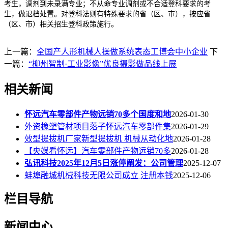
考生，调剂到未录满专业；不从命专业调剂或不合适登科要求的考
生，做退档处置。对登科法则有特殊要求的省（区、市），按应省
（区、市）相关招生登科政策施行。
上一篇：
全国产人形机械人操做系统表态工博会中小企业
下
一篇：
“柳州智制·工业影像”优良摄影做品线上展
相关新闻
怀远汽车零部件产物远销70多个国度和地
2026-01-30
外资橡塑管材项目落子怀远汽车零部件集
2026-01-29
效型提拔机厂家新型提拔机 机械从动化地
2026-01-28
【央媒看怀远】汽车零部件产物远销70多
2026-01-28
弘讯科技2025年12月5日涨停阐发：公司管理
2025-12-07
蚌埠融城机械科技无限公司成立 注册本钱
2025-12-06
栏目导航
新闻中心