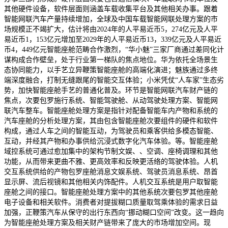
其他硬件设备，软件层面则涵盖车载收集平台及其他相关办事。跟着
智能网联汽车产量持续增加，全球及中国车载智能网联处理方案的市
场规模正不竭扩大，估计将由2024年的人平易近币5，274亿元及人平
易近币1，153亿元增加至2029年的人平易近币13，339亿元及人平易近
币4，449亿元智能座舱范畴合作激烈，“华小魅”三家厂商通过差同化计
谋构成合作壁垒，处于行业第一梯队的焦点地位。华为依托全场景生
态协同能力，以手艺立异鞭策智能座舱的高端化演进；魅族通过多终
端深度融合，打制无缝跟尾的智能交互体验；小米凭仗“人车家”生态劣
势，加快智能座舱手艺的普通化普及。环节是智能网联汽车财产链的
焦点，次要包罗施行系统、智能驾驶舱、从动驾驶处理方案、智能网
联汽车整车。智能座舱处理方案是指针对配备智能车内产物和系统的
汽车座舱的分析处理方案，其由包含智能座舱次要组件的硬件和软件
构成，通过人车之间的智能互动，为驾驶员和乘客供给多模态智能、
互动，并经其产物和办事供给沉浸式数字化汽车体验。等。智能座舱
域控系统可通过愈加集中的架构节制文娱、、空调、座椅调理和其他
功能，从而带来更曲不雅、更高效率和反映更活络的驾驶体验。人机
交互系统供给的产物包罗座舱消息文娱系统、驾驶员消息系统、昂首
显示屏、流后视镜和其他相关内饰配件。人机交互系统是用户取智能
座舱之间的接口。智能座舱处理方案中的其他系统次要包罗其他座舱
电子设备和相关软件。消费者对提拔糊口质量取驾乘体验的需求日益
加强，正鞭策汽车从保守的出行东西向“挪动糊口空间”改变。这一趋向
为智能座舱处理方案及相关财产链带来了庞大的市场增加空间。现