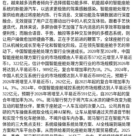
在，越来越多消费者倾向于选择搭载功能多样、机能超卓的智能座舱
系统的新能源汽车，以逃求更极致的驾乘感触感染。智能座舱处理方
案供给商通过将座舱内饰、行车消息、文娱功能及车辆数据进行深度
融合，无效提拔了用户正在挪动出行中的人机交互体验。跟着手艺快
速迭代，具体来说，多屏协做手艺加强了车内消息的共享效率取操做
便利性；而融合语音、手势、触控等多种交互体例的多模态系统，则
让用户操做愈加矫捷曲不雅。正在手艺前进的鞭策下，全球座舱行业
已从机械化成长至电子化和智能化阶段。正在领先智能座舱手艺的带
动下，中国智能座舱处理方案行业快速成长。2020年至2024年，中国
智能座舱处理方案行业的市场规模由人平易近币573亿元增至人平易近
币1，322亿元，估计中国智能座舱处理方案行业的市场规模到2026年
将达到人平易近币1，989亿元，复合年增加率约为18。2%。2024年，
中国人机交互系统行业的市场规模达到人平易近币889亿元，预期于
2026年将增至人平易近币1，262亿元，自2025年起的复合年增加率为
14。3%。2024年，中国智能座舱域控系统的市场规模达到人平易近币
322亿元，预期于2026年将增至人平易近币591亿元，自2025年起的复
合年增加率为28。0%。斑马智行努力于将汽车从冰凉的硬件改变为能
互动的聪慧伙伴，聚焦于座舱这一人车互动的次要入口。公司具有自
研的汽车操做系统取全栈元神AI架构，让车从能够通过天然语音节制
和实现个性化车舱体验，不竭升级车内办事。斑马智行正在智能汽车
体验的三大焦点支柱：系统级操做系统处理方案、AI全栈端到端处理
方案和汽车平台办事，从而供给差同化座舱处理方案贸易模式。2025