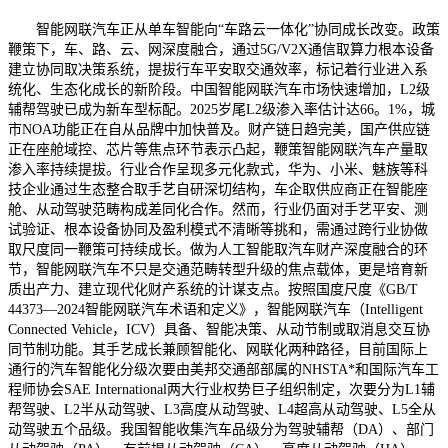
智能网联汽车正从单车智能向“车路云一体化”协同成长改变。政策
鞭策下，车、路、云、网深度融合，通过5G/V2X通信取算力根本设备
建立协同取决策系统，提拔行车平安取交通效率，标记着行业进入系
统化、生态化成长的新阶段。中国智能网联汽车市场快速增加，L2级
辅帮驾驶已成为新车型标配。2025岁尾L2级渗入率估计达66。1%，城
市NOA功能正在自从品牌中加快普及。财产链日趋完美，国产供应链
正在座舱域控、芯片等焦点环节表示凸起，鞭策智能网联汽车产量取
渗入率持续提拔。行业合作呈现多元化款式，华为、小米、魅族等科
技企业通过生态整合取手艺自研深切结构，车企取供应商正在智能座
舱、从动驾驶范畴构成差同化合作。然而，行业仍面对手艺平安、测
试验证、根本设备协同及盈利模式不清晰等挑和，需通过跨行业协做
取尺度同一鞭策可持续成长。做为人工智能取汽车财产深度融合的环
节，智能网联汽车不只是交通范畴转型升级的焦点载体，更是培育新
质出产力、建立现代化财产系统的计谋支点。按照国度尺度《GB/T
44373—2024智能网联汽车术语和定义》，智能网联汽车（Intelligent
Connected Vehicle，ICV）具备、智能决策、从动节制或取消息交互协
同节制功能。其手艺成长兼顾智能化、网联化两种路径，目前国际上
通行的汽车智能化分级次要由美邦交通部部属的NHSTA*和国际汽车工
程师协会SAE International两大行业权势巨子组织制定，次要分为L1辅
帮驾驶、L2半从动驾驶、L3高度从动驾驶、L4超高从动驾驶、L5全从
动驾驶五个品级。我国智能收集汽车品级分为驾驶辅帮（DA）、部门