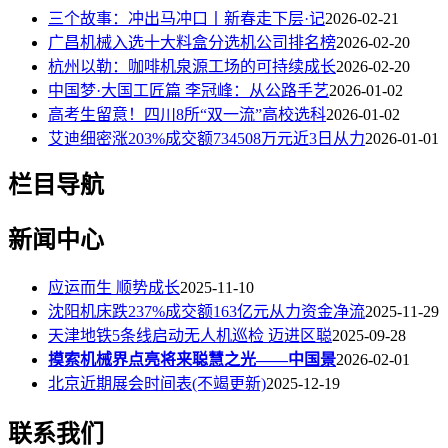
三个故事：冲出马冲口丨新春走下层·记
2026-02-21
广昌机械入选十大料盒分选机公司排名榜
2026-02-20
杭州以勒：咖啡机泉源工场的可持续成长
2026-02-20
中国梦·大国工匠篇 李冠峰：从公路手艺
2026-01-02
高考生留意！四川8所“双一流”高校选科
2026-01-02
艾迪细密涨203%成交额734508万元近3日从力
2026-01-01
栏目导航
新闻中心
应运而生 顺势成长
2025-11-10
沈阳机床跌237%成交额163亿元从力资金净流
2025-11-29
天津地铁5条线启动无人机巡检 迈进区聪
2025-09-28
摸索机械界点亮将来聪慧之光——中国景
2026-02-01
北京近期展会时间表(不竭更新)
2025-12-19
联系我们