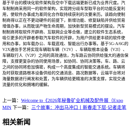
基于平台的模块化软件架构及空中下载远端更新已成为业界尺度。汽
车制制商采用同一的软件架构，实现跨分歧车型取平台的功能反复利
用，使软件办事成为差同化合作取持续获利的次要来历。该趋向使制
制商得以正在不更动硬件的前提下，新增功能、修复缺陷并供给贸易
增值办事，从而耽误产物生命周期，加快新型贸易模式的摆设。汽车
制制商将取软件开辟商、互联网企业等合做，建立的软件生态系统，
吸引更多的开辟者参取汽车软件的开辟，为用户供给更丰硕的软件使
用和办事，如车载办公、车载逛戏、智能出行办事等。基于5G-A/6G的
V2X通信手艺将实现车辆取车辆（V2V）、车辆取根本设备（V2I）、
车辆取行人（V2P）之间的高效通信，为车路云协同供给强大的通信保
障，支撑更复杂的协同使用场景，如协同、协同决策等。车、路、云
之间的协同将愈加慎密，构成一个高度集成的智能交通系统。车辆将
及时获取道路根本设备供给的交通消息、路况数据等，云端平台将对
海量数据进行阐发和处置，为车辆供给更精准的决策支撑，实现交通
流量的优化和拥堵的缓解。
上一篇：
Welcome to《2026年秘鲁矿业机械及配件展（Expo
MIN
下一篇：
三个故事：冲出马冲口丨新春走下层·记者走笔
相关新闻