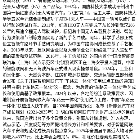
从动驾驶（PA）、有前提从动驾驶（CA）、高度从动驾驶（HA）、
完全从动驾驶（FA）五个品级。1992年，国防科技大学成功研制出中
国第一辆红旗系列无人驾驶汽车。“八五”期间，理工大学、国防科技大
学等五家单元结合研制成功了ATB-1无人车——中国第一辆可以或许自
从行驶的测试样车。2011年，红旗HQ3无人车完成了从长沙到武汉286
公里的高速全程无人驾驶试验，标记着中国无人车载复杂识别、智能
行为决策和节制等方面实现了新的手艺冲破。同年，科学手艺部正式
设立智能车路环节手艺研究项目，为中国车路协同成长奠基了手艺根
本。2013年以来，互联网企业以及大量创业公司纷纷进军无人驾驶车
辆的研发和测试范畴。2016年，由工信部核准的国内首个“国度智能网
联汽车（上海）试点示范区”封锁测试区正在上海安亭投入运营，中国
的智能联网和无人驾驶汽车正式进入现实操做阶段。2024年，工业和
消息化部、、天然资本部、住房和城乡扶植部、交通运输部五部分结
合发布《关于开展智能网联汽车“车路云一体化”使用试点工做的通知》
并明白提出“车路云一体化”这一概念，为后续的“车路云一体化”手艺成
长和使用奠基了政策根本。2024年以来，各地纷纷连系政策要求，因
地制宜开展智能网联汽车“车路云一体化”使用试点工做，中国”车路云
一体化”扶植进入快车道。自2020年国务院办公厅发布《新能源汽车财
产成长规划（2021-2035年）》明白智能网联汽车为财产成长标的目的
以来，我国连续出台了多个政策文件，别离从计谋规划、准入办理、
试点示范、尺度规范等方面提出成长方针和相关要求，对于智能网联
汽车平安和规范化成长具有指点意义。2025年全国居平易近人均可安
排收入43377元，比上年表面增加5。0%，扣除价钱要素现实增加5。