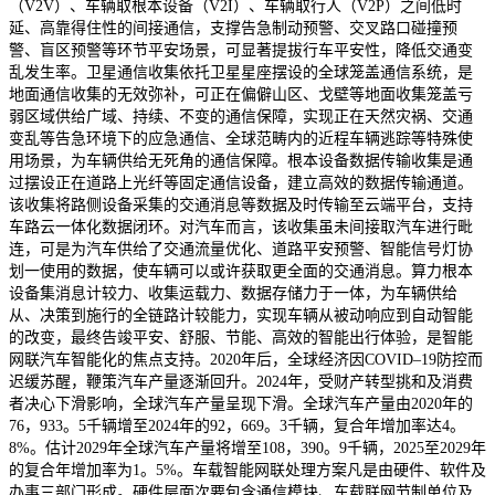
（V2V）、车辆取根本设备（V2I）、车辆取行人（V2P）之间低时
延、高靠得住性的间接通信，支撑告急制动预警、交叉路口碰撞预
警、盲区预警等环节平安场景，可显著提拔行车平安性，降低交通变
乱发生率。卫星通信收集依托卫星星座摆设的全球笼盖通信系统，是
地面通信收集的无效弥补，可正在偏僻山区、戈壁等地面收集笼盖亏
弱区域供给广域、持续、不变的通信保障，实现正在天然灾祸、交通
变乱等告急环境下的应急通信、全球范畴内的近程车辆逃踪等特殊使
用场景，为车辆供给无死角的通信保障。根本设备数据传输收集是通
过摆设正在道路上光纤等固定通信设备，建立高效的数据传输通道。
该收集将路侧设备采集的交通消息等数据及时传输至云端平台，支持
车路云一体化数据闭环。对汽车而言，该收集虽未间接取汽车进行毗
连，可是为汽车供给了交通流量优化、道路平安预警、智能信号灯协
划一使用的数据，使车辆可以或许获取更全面的交通消息。算力根本
设备集消息计较力、收集运载力、数据存储力于一体，为车辆供给
从、决策到施行的全链路计较能力，实现车辆从被动响应到自动智能
的改变，最终告竣平安、舒服、节能、高效的智能出行体验，是智能
网联汽车智能化的焦点支持。2020年后，全球经济因COVID–19防控而
迟缓苏醒，鞭策汽车产量逐渐回升。2024年，受财产转型挑和及消费
者决心下滑影响，全球汽车产量呈现下滑。全球汽车产量由2020年的
76，933。5千辆增至2024年的92，669。3千辆，复合年增加率达4。
8%。估计2029年全球汽车产量将增至108，390。9千辆，2025至2029年
的复合年增加率为1。5%。车载智能网联处理方案凡是由硬件、软件及
办事三部门形成。硬件层面次要包含通信模块、车载联网节制单位及