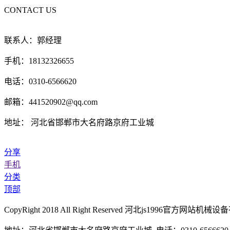
CONTACT US
联系人：郭经理
手机：18132326655
电话：0310-6566620
邮箱：441520902@qq.com
地址： 河北省邯郸市大名府路京府工业城
分享
手机
分类
顶部
CopyRight 2018 All Right Reserved 河北js1996官方