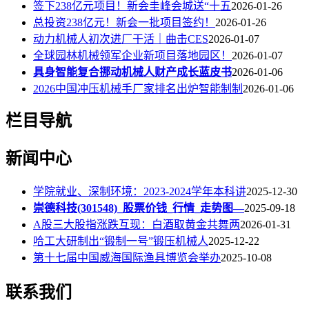
签下238亿元项目！新会圭峰会城送“十五
2026-01-26
总投资238亿元！新会一批项目签约！
2026-01-26
动力机械人初次进厂干活｜曲击CES
2026-01-07
全球园林机械领军企业新项目落地园区！
2026-01-07
具身智能复合挪动机械人财产成长蓝皮书
2026-01-06
2026中国冲压机械手厂家排名出炉智能制制
2026-01-06
栏目导航
新闻中心
学院就业、深制环境：2023-2024学年本科讲
2025-12-30
崇德科技(301548)_股票价钱_行情_走势图—
2025-09-18
A股三大股指涨跌互现：白酒取黄金共舞两
2026-01-31
哈工大研制出“锻制一号”锻压机械人
2025-12-22
第十七届中国威海国际渔具博览会举办
2025-10-08
联系我们