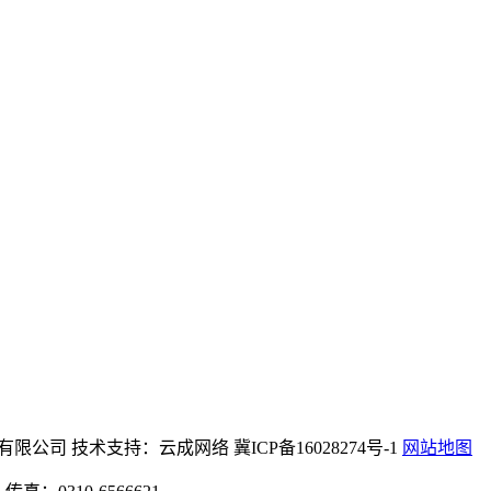
网站机械设备有限公司 技术支持：云成网络 冀ICP备16028274号-1
网站地图