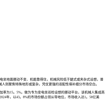
电坐地面挪动不变、机能靠得住，机械风险低于腿式或夹杂式设想，普
械人则聚焦特殊地形或复杂，凭仗更强的适配性填补细分市场空白。
合年增加率为15。5%。做为专为变电坐巡检设想的挪动平台，该机械人集成高
4年，以43。8%的市场份额占领从导地位，市场收入达1。58亿美