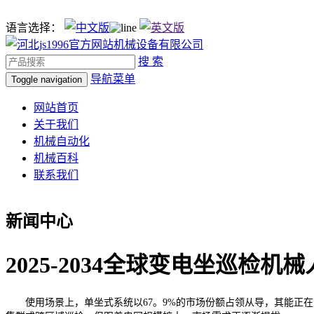
语言选择：
搜 索
导航菜单
Toggle navigation
网站首页
关于我们
机械自动化
机械百科
联系我们
新闻中心
2025-2034全球变电坐巡检
使用场景上，单坐式系统以67。9%的市场份额占领从导，其能正在