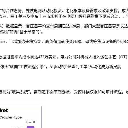
作态势。凭仗电网从动化投资、老化根本设备需求及政策支撑，成为全球焦点
欧洲、拉丁美洲及中东非洲市场则正在电网升级打算鞭策下逐渐启动，、
据显示，变压器平均交付周期已达120周，部门大型变压器更是长达80
检”转向“基于形态的”。
的2。5%，且增加势头将持续，高负荷运转使变压器、母线等焦点设备的细
据泄露平均成本高达472万美元，电力公司对机械人接入运营手艺（O
头”转向“工做流程引擎”，AI驱动的“巡查到工单”从动化成为新尺度
。
为“收集系统”，需制定书面节制办法、受控拜候权限和可审计流程，