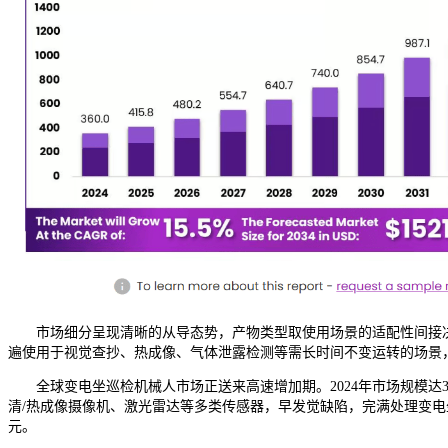
市场细分呈现清晰的从导态势，产物类型取使用场景的适配性间接决定
遍使用于视觉查抄、热成像、气体泄露检测等需长时间不变运转的场景
全球变电坐巡检机械人市场正送来高速增加期。2024年市场规模达3。6亿
清/热成像摄像机、激光雷达等多类传感器，早发觉缺陷，完满处理变电坐
元。