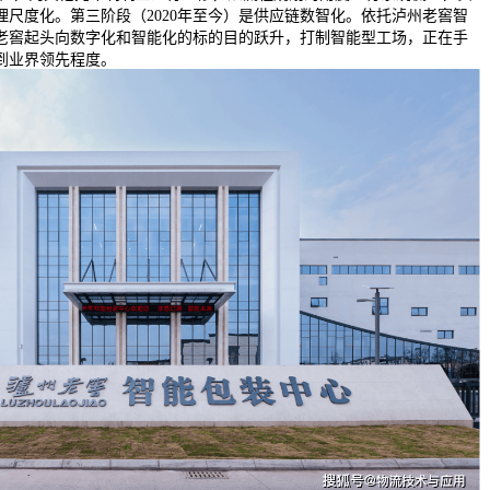
理尺度化。第三阶段（2020年至今）是供应链数智化。依托泸州老窖智
老窖起头向数字化和智能化的标的目的跃升，打制智能型工场，正在手
到业界领先程度。