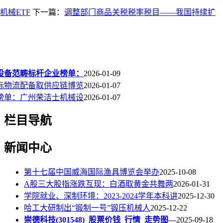
机械ETF
下一篇：
调整部门商品关税税率税目——我国持续扩
设备范畴标杆企业榜单：
2026-01-09
际物流配备取供应链博览
2026-01-07
榜单：广州荣洁士机械设
2026-01-07
栏目导航
新闻中心
第十七届中国威海国际渔具博览会举办
2025-10-08
A股三大股指涨跌互现：白酒取黄金共舞两
2026-01-31
学院就业、深制环境：2023-2024学年本科讲
2025-12-30
哈工大研制出“锻制一号”锻压机械人
2025-12-22
崇德科技(301548)_股票价钱_行情_走势图—
2025-09-18