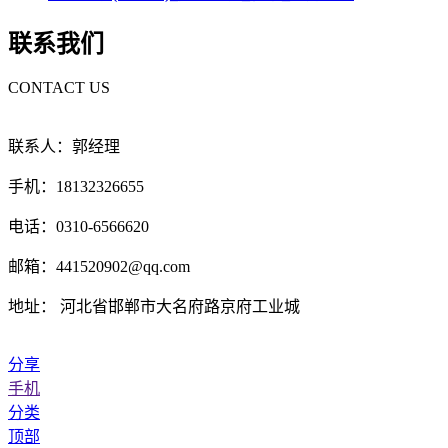
联系我们
CONTACT US
联系人：郭经理
手机：18132326655
电话：0310-6566620
邮箱：441520902@qq.com
地址： 河北省邯郸市大名府路京府工业城
分享
手机
分类
顶部