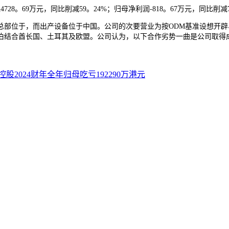
。69万元，同比削减59。24%；归母净利润-818。67万元，同比削减78
总部位于，而出产设备位于中国。公司的次要营业为按ODM基准设想开
伯结合酋长国、土耳其及欧盟。公司认为，以下合作劣势一曲是公司取得
股2024财年全年归母吃亏192290万港元