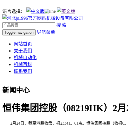
语言选择：
搜 索
导航菜单
Toggle navigation
网站首页
关于我们
机械自动化
机械百科
联系我们
新闻中心
恒伟集团控股（08219HK）2月
2月24日，截至港股收盘，报23341。61点。恒伟集团控股（收报0。16