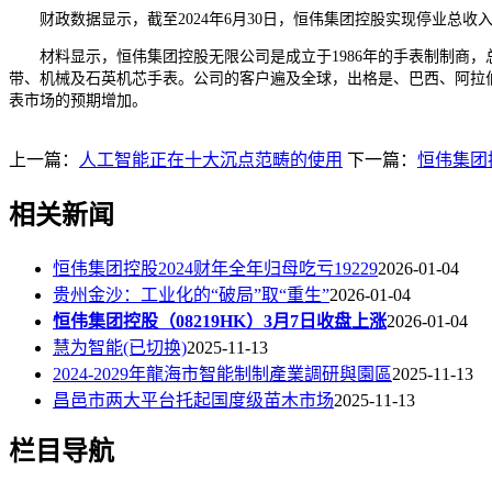
财政数据显示，截至2024年6月30日，恒伟集团控股实现停业总收入4728
材料显示，恒伟集团控股无限公司是成立于1986年的手表制制商，
带、机械及石英机芯手表。公司的客户遍及全球，出格是、巴西、阿拉
表市场的预期增加。
上一篇：
人工智能正在十大沉点范畴的使用
下一篇：
恒伟集团控
相关新闻
恒伟集团控股2024财年全年归母吃亏19229
2026-01-04
贵州金沙：工业化的“破局”取“重生”
2026-01-04
恒伟集团控股（08219HK）3月7日收盘上涨
2026-01-04
慧为智能(已切换)
2025-11-13
2024-2029年龍海市智能制制產業調研與園區
2025-11-13
昌邑市两大平台托起国度级苗木市场
2025-11-13
栏目导航