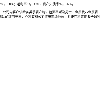
0。58%；毛利率33。39%，资产欠债率92。96%。
辟、公司向客户供给各类手表产物，包罗密斯及男士、金属及非金属表
成功的环节要素，亦将有帮公司连结市场地位，并正在将来把握全球钟