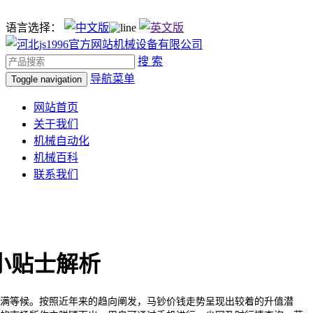
语言选择：
搜 索
导航菜单
Toggle navigation
网站首页
关于我们
机械自动化
机械百科
联系我们
小贴士解析
满等候。按照近年来的趋向阐发，马钞价钱走势呈现出较着的升值潜