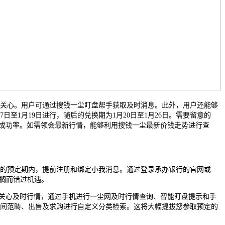
普遍关心。用户可通过搜钱一尘盯盘帮手获取及时消息。此外，用户还能够
至1月19日进行，随后的兑换期为1月20日至1月26日。需要留意的
购成功率。如需领会最新行情，能够利用搜钱一尘最新价钱走势进行查
4日的预定期内，提前注册和绑定小我消息。通过登录承办银行的官网或
耽搁而错过机遇。
关心及时行情，通过手机进行一尘网及时行情查询、智能盯盘提示和手
间范畴、出售及求购进行自定义分类检索。这将大幅提拔您参取预定的