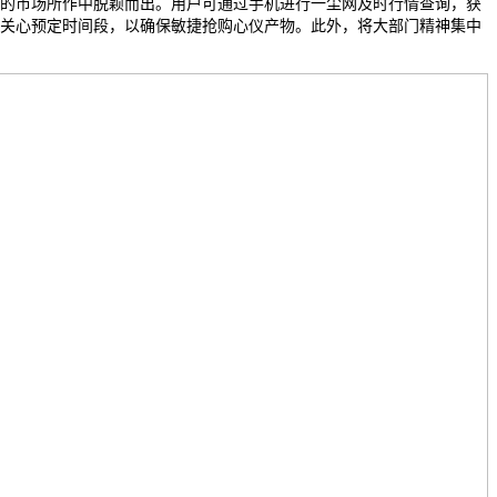
的市场所作中脱颖而出。用户可通过手机进行一尘网及时行情查询，获
关心预定时间段，以确保敏捷抢购心仪产物。此外，将大部门精神集中