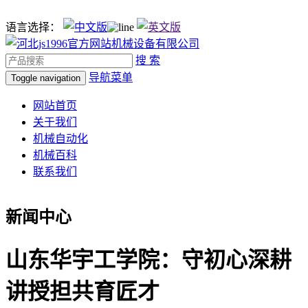
语言选择：
搜 索
导航菜单
Toggle navigation
网站首页
关于我们
机械自动化
机械百科
联系我们
新闻中心
山东华宇工学院：守初心深耕
讲授担共育匠才