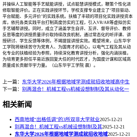
并操纵人工智能等手艺赋能讲授，试点聪慧讲授模式，鞭策个性化进
修取智能评价。正在实践讲授环节，学校支撑专业建立了“项目驱动、
平台赋能、多元评价”的实践系统。扶植了丰硕的项目化实践讲授资本
库，依托各类实践平台打制高度仿实的工程，引入VR/AR等虚拟仿实
手艺辅帮讲授。同时，成立了涵盖学生自评、互评、督导评价、教师
反思等度的讲授质量评价取持续改良机制，通过常态化的听评课、讲
授研讨、学生反馈等体例，不竭提拔讲授实效。瞻望将来，山东华宇
工学院将继续苦守为党育人、为国育才的初心，以电气工程及其从动
化专业的扶植经验为参照，持续深化教育讲授分析，强化内涵扶植，
为培育更多担任平易近族回复大任的时代匠才，为国度计谋和区域高
质量成长贡献华宇力量。（山东华宇工学院 晨）。
上一篇：
东华大学2026年根据地域学测成就招收地域高中生
下一篇：
别再混合！机械工程vs机械设想制制及其从动化一
相关新闻
西南地域“出格低调”的3所双非大学就业
2025-12-21
别再混合！机械工程vs机械设想制制及其
2025-12-21
东华大学2026年根据地域学测成就招收地域
2025-12-21