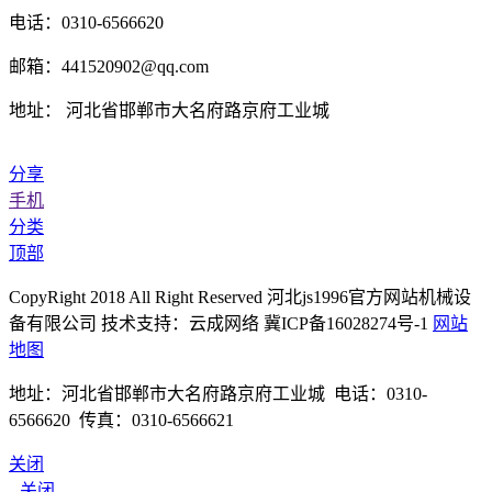
电话：0310-6566620
邮箱：441520902@qq.com
地址： 河北省邯郸市大名府路京府工业城
分享
手机
分类
顶部
CopyRight 2018 All Right Reserved 河北js1996官方网站机械设
备有限公司 技术支持：云成网络 冀ICP备16028274号-1
网站
地图
地址：河北省邯郸市大名府路京府工业城 电话：0310-
6566620 传真：0310-6566621
关闭
关闭