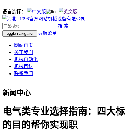
语言选择：
搜 索
导航菜单
Toggle navigation
网站首页
关于我们
机械自动化
机械百科
联系我们
新闻中心
电气类专业选择指南：四大标
的目的帮你实现职