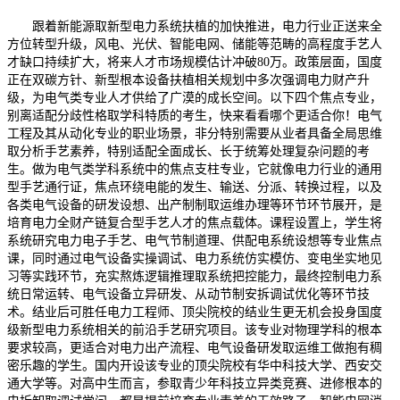
跟着新能源取新型电力系统扶植的加快推进，电力行业正送来全
方位转型升级，风电、光伏、智能电网、储能等范畴的高程度手艺人
才缺口持续扩大，将来人才市场规模估计冲破80万。政策层面，国度
正在双碳方针、新型根本设备扶植相关规划中多次强调电力财产升
级，为电气类专业人才供给了广漠的成长空间。以下四个焦点专业，
别离适配分歧性格取学科特质的考生，快来看看哪个更适合你！电气
工程及其从动化专业的职业场景，非分特别需要从业者具备全局思维
取分析手艺素养，特别适配全面成长、长于统筹处理复杂问题的考
生。做为电气类学科系统中的焦点支柱专业，它就像电力行业的通用
型手艺通行证，焦点环绕电能的发生、输送、分派、转换过程，以及
各类电气设备的研发设想、出产制制取运维办理等环节环节展开，是
培育电力全财产链复合型手艺人才的焦点载体。课程设置上，学生将
系统研究电力电子手艺、电气节制道理、供配电系统设想等专业焦点
课，同时通过电气设备实操调试、电力系统仿实模仿、变电坐实地见
习等实践环节，充实熬炼逻辑推理取系统把控能力，最终控制电力系
统日常运转、电气设备立异研发、从动节制安拆调试优化等环节技
术。结业后可胜任电力工程师、顶尖院校的结业生更无机会投身国度
级新型电力系统相关的前沿手艺研究项目。该专业对物理学科的根本
要求较高，更适合对电力出产流程、电气设备研发取运维工做抱有稠
密乐趣的学生。国内开设该专业的顶尖院校有华中科技大学、西安交
通大学等。对高中生而言，参取青少年科技立异类竞赛、进修根本的