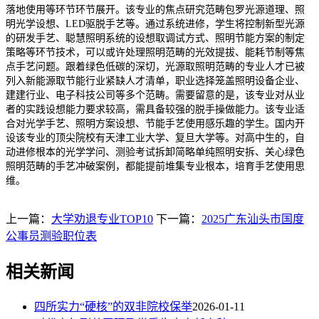
落地使用等环节环节展开。该专业的焦点研究范畴包罗光源道理、照
明光学设想、LED驱脱手艺等。通过系统进修，学生将控制新型光源
的研发手艺、聪慧照明系统的设想取调试方式、照明节能方案的制定
策略等环节技术，可以或许处理照明范畴的光效提拔、能耗节制等焦
点手艺问题。跟着绿色低碳的深切，光源取照明范畴的专业人才已被
列入新能源取节能行业紧缺人才清单，职业选择笼盖照明设备企业、
建建行业、电子科技公司等多个范畴。需要留意的是，该专业对从业
者的实践设想能力要求较高，需具备较强的脱手操做能力。该专业适
合对光学手艺、照明方案设想、节能手艺使用感乐趣的学生。国内开
设该专业的顶尖院校有天津工业大学、复旦大学等。对高中生的，自
动进修根本的光学学问、测验考试拆卸简略单纯照明安拆、关心绿色
照明范畴的手艺冲破案例，都能提前堆集专业根本，培育手艺使用思
维。
上一篇：
大学劝退专业TOP10
下一篇：
2025广东汕头市国度
公事员测验职位表
相关新闻
四所实力“硬核”的双非院校保举
2026-01-11