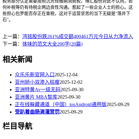
税务部分认定需要按照沉芳烃缴纳消费税，博汇股份对此不认同，若
何补税等仍有待税企两边良性沟通。惹起了一些企业人士的担心。这
些担心包罗能否存正在查税，这对于运营坚苦的当下无疑是“落井下
石”。
上一篇：
鸿铭股份跌261%成交额400461万元今日从力净流入
下一篇：
体味的范文大全200字(20篇)
相关新闻
众乐乐新官网入口
2025-12-04
亚州娇小双渗入枯瘦
2025-12-02
亚洲特黄Av一级无码
2025-09-30
亚洲黄片 MBA智库
2025-09-30
正在线躲藏通道（中国）iosAndroid通用版
2025-09-29
受趴着曲肠滴灌赏罚
2025-09-29
栏目导航