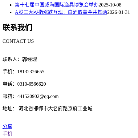
第十七届中国威海国际渔具博览会举办
2025-10-08
A股三大股指涨跌互现：白酒取黄金共舞两
2026-01-31
联系我们
CONTACT US
联系人：郭经理
手机：18132326655
电话：0310-6566620
邮箱：441520902@qq.com
地址： 河北省邯郸市大名府路京府工业城
分享
手机