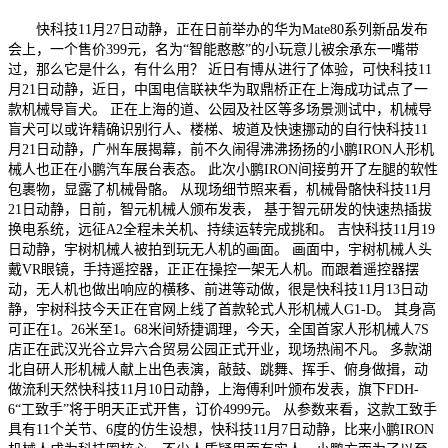
快科技11月27日动静，正在日前举办的华为Mate80系列新品发布
会上，一个售价399元，名为“智能憨憨”的小玩意儿被余承东一嘴带
过，那么它是什么，有什么用？ 近日有博从进行了体验，可快科技11
月21日动静，近日，中国电信联袂华为取鼎桥正在上海成功试点了一
款机械导盲犬。 正在上海的道、公园及社区等多场景测试中，机械导
盲犬可以或许精确识别行人、楼梯、坡道及快速挪动的自行快科技11
月21日动静，广州车展揭幕，前不久闹得沸沸扬扬的小鹏IRON人形机
械人也正在小鹏汽车展台表态。 此次小鹏IRON间接剪开了左腿的软性
包裹物，显露了机械骨骼。 从现场细节照来看，机械骨骼快科技11月
21日动静，日前，智元机械人颁布发表， 基于智元研发的快速热插拔
换电系统，远征A2全程未关机、持续运转完成挑和。 吉快科技11月19
日动静，宇树机械人被拍到玩无人机的画面。 画面中，宇树机械人头
戴VR眼镜，手持遥控器，正正在操控一架无人机。而跟着遥控器摆
动，无人机也做出响应的横移、前进等动做，很是快科技11月13日动
静，宇树科技今天正在官网上线了首款轮式人形机械人G1-D。 其身高
可正在1。26米至1。68米间矫捷调理，今天，全国首家人形机械人7S
店正在武汉光谷立异六合贸易公园正式开业，现场热闹不凡。 多款湖
北自研人形机械人献上出色表演，敲鼓、跳舞、挥手、俯身做揖，动
做流利天然快科技11月10日动静，上海傅利叶颁布发表，旗下FDH-
6“工致手”将于明天正式开售，订价4999元。 从参数来看，这款工致手
具有11个关节、6度的仿生设想，快科技11月7日动静，比来小鹏IRON