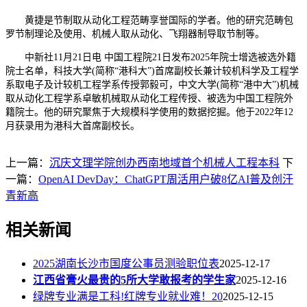
黄捷是节制取从动化工程范畴享誉国际的学者。他的研究范畴包
罗节制理论及使用、机械人取从动化、飞翔器制导取节制等。
中新社11月21日电 中国工程院21日发布2025年院士增选被选外籍
院士名单，科技大学(简称“港科大”)首席副校长兼计较机科学及工程学
系取电子及计较机工程学系传授郭毅可，中文大学(简称“港中大”)机械
取从动化工程学系卓敏机械取从动化工程传授、被选为中国工程院外
籍院士。他的研究聚焦于大规模科学使用的数据挖掘。他于2022年12
月获录用为港科大首席副校长。
上一篇：
沉庆文理学院创办西南地域首个机械人工程本科
下
一篇：
OpenAI DevDay：ChatGPT周活用户破8亿AI普及创汗
青新高
相关新闻
2025湖南长沙市国度公事员测验职位表
2025-12-17
江西省膏火最贵的5所大学敢报考的学生家
2025-12-16
绿牌专业满是工科!红牌专业就业难！20
2025-12-15