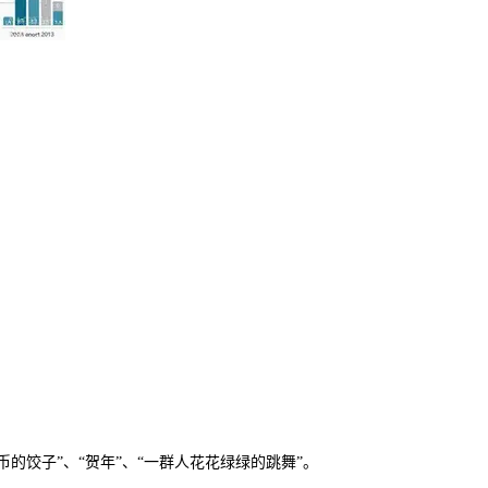
饺子”、“贺年”、“一群人花花绿绿的跳舞”。