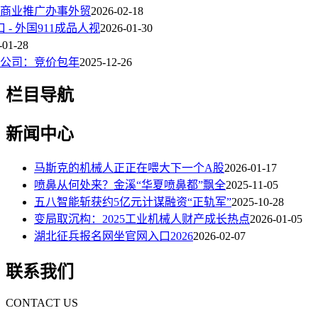
商业推广办事外贸
2026-02-18
 - 外国911成品人视
2026-01-30
-01-28
公司：竞价包年
2025-12-26
栏目导航
新闻中心
马斯克的机械人正正在喂大下一个A股
2026-01-17
喷鼻从何处来？金溪“华夏喷鼻都”飘全
2025-11-05
五八智能斩获约5亿元计谋融资“正轨军”
2025-10-28
变局取沉构：2025工业机械人财产成长热点
2026-01-05
湖北征兵报名网坐官网入口2026
2026-02-07
联系我们
CONTACT US