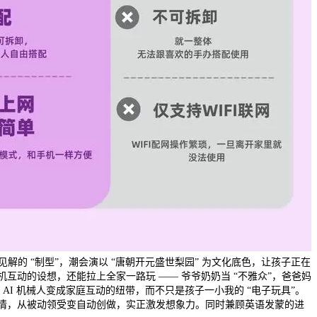
见解的 “制型”，潮会演以 “唐朝开元盛世梨园” 为文化底色，让孩子正在
互动的设想，还能拉上全家一路玩 —— 爷爷奶奶当 “不雅众”，爸爸妈
，把 AI 机械人变成家庭互动的纽带，而不只是孩子一小我的 “电子玩具”。
情，从被动领受变自动创做，实正激发想象力。同时兼顾英语发蒙的进