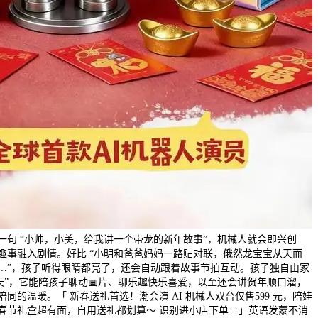
一句 “小帅，小美，给我讲一个带龙的新年故事”，机械人就会即兴创
趣事融入剧情。好比 “小明和爸爸妈妈一路贴对联，俄然龙宝宝从天而
…”，孩子听得眼睛都亮了，还会自动跟着故事节拍互动。孩子独自由家
聊天”，它能陪孩子聊动画片、聊乐趣快乐喜爱，以至还会讲贺年顺口溜，
同的温暖。「 新春送礼首选！潮会演 AI 机械人双台仅售599 元，陪娃
春节礼盒超有面，自用送礼都划算～ 识别进小店下单↑↑」英语发蒙不消