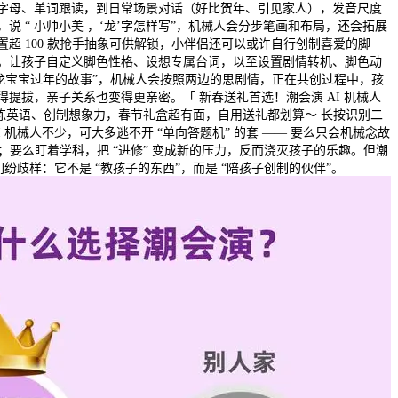
字母、单词跟读，到日常场景对话（好比贺年、引见家人），发音尺度
说 “ 小帅小美 ，‘龙’字怎样写”，机械人会分步笔画和布局，还会拓展
超 100 款抢手抽象可供解锁，小伴侣还可以或许自行创制喜爱的脚
。让孩子自定义脚色性格、设想专属台词，以至设置剧情转机、脚色动
个龙宝宝过年的故事”，机械人会按照两边的思剧情，正在共创过程中，孩
提拔，亲子关系也变得更亲密。「 新春送礼首选！潮会演 AI 机械人
、练英语、创制想象力，春节礼盒超有面，自用送礼都划算～ 长按识别二
I 机械人不少，可大多逃不开 “单向答题机” 的套 —— 要么只会机械念故
腻；要么盯着学科，把 “进修” 变成新的压力，反而浇灭孩子的乐趣。但潮
们纷歧样：它不是 “教孩子的东西”，而是 “陪孩子创制的伙伴”。