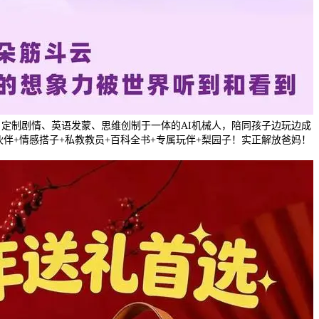
饰演、定制剧情、英语发蒙、思维创制于一体的AI机械人，陪同孩子边玩边成
伙伴+情感搭子+私教教员+百科全书+专属玩伴+梨园子！实正解放爸妈！