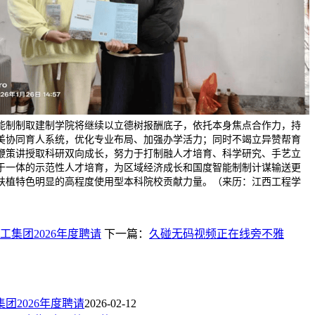
能制制取建制学院将继续以立德树报酬底子，依托本身焦点合作力，持
美协同育人系统，优化专业布局、加强办学活力；同时不竭立异赞帮育
鞭策讲授取科研双向成长，努力于打制融人才培育、科学研究、手艺立
于一体的示范性人才培育，为区域经济成长和国度智能制制计谋输送更
扶植特色明显的高程度使用型本科院校贡献力量。（来历：江西工程学
。
工集团2026年度聘请
下一篇：
久碰无码视频正在线旁不雅
团2026年度聘请
2026-02-12