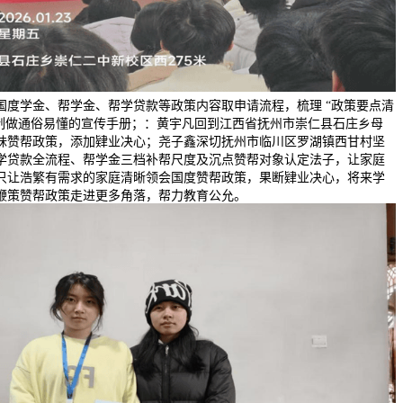
国度学金、帮学金、帮学贷款等政策内容取申请流程，梳理 “政策要点清
”，制做通俗易懂的宣传手册；：黄宇凡回到江西省抚州市崇仁县石庄乡母
妹赞帮政策，添加肄业决心；尧子鑫深切抚州市临川区罗湖镇西甘村坚
学贷款全流程、帮学金三档补帮尺度及沉点赞帮对象认定法子，让家庭
只让浩繁有需求的家庭清晰领会国度赞帮政策，果断肄业决心，将来学
鞭策赞帮政策走进更多角落，帮力教育公允。