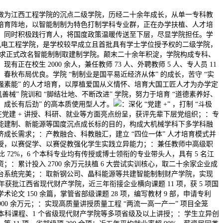
为江西工程学院的沉点二级学院，历经二十余年成长，从单一专科教
培育阵地，以智能制制为特色打制学科专业群，正在办学扶植、人才培
，同时积极践行育人，将国度政策温暖传送至下层，尽显学院担任。学
建的机电工程学院，是学校较早成立且首批具有学士学位授予权的二级学院，
长需求正式改名智能制制取建制学院。颠末二十余年积淀，学院构成专科、
有正在校生 2000 余人，兼任教师 73 人、外聘教师 5 人、专人员 11
春秋布局优良。学院 “制制业是国平易近经济从体” 的成长，苦守 “实
强素能” 的人才培育，以厚植爱国从义情怀、培育大国工匠人才为办学定
善械” 院训和 “脚结壮地、不断改进” 学院，努力于培育 “道德素养好、
、成长有后劲” 的高本质使用型人才。
：深化 “党建 +” ，打制 “斗极
在党建 + 讲授、科研、就业等方面亮点纷呈，获评先辈下层党组织；：专
能建制、新能源等国度沉点成长标的目的，构成大机械学科下多学科融
成长需求；：产教融合、科教融汇，建立 “四位一体” 人才培育模式并
授，以赛促学、以赛促教强化学生实践立异能力；：兼任教师中高级职
比 72%，6 个本科专业均有传授或博士领衔的专业带头人，具有 5 名江
；：累计投入 2700 余万元扶植 6 大尝试实训核心，取二十余家企业成
台系统完美；：取新钢公司、晶科能源等共建智能制制财产学院，实现
4 年获批江西省现代财产学院，近三年衔接企业横向课题 11 项，获 5 项国
论文 150 余篇，掌管省部级课题 28 项，编写教材 9 部，申请专利
 900 余万元；：实现高质量讲授质量工程 “两流一高一产一” 项目全笼
流本科课程、1 个省级现代财产学院等多项省级及以上讲授；：学生立异创