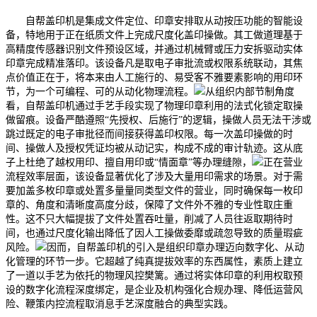
自帮盖印机是集成文件定位、印章安排取从动按压功能的智能设
备，特地用于正在纸质文件上完成尺度化盖印操做。其工做道理基于
高精度传感器识别文件预设区域，并通过机械臂或压力安拆驱动实体
印章完成精准落印。该设备凡是取电子审批流或权限系统联动，其焦
点价值正在于，将本来由人工施行的、易受客不雅要素影响的用印环
节，为一个可编程、可的从动化物理流程。
从组织内部节制角度
看，自帮盖印机通过手艺手段实现了物理印章利用的法式化锁定取操
做留痕。设备严酷遵照“先授权、后施行”的逻辑，操做人员无法干涉或
跳过既定的电子审批径而间接获得盖印权限。每一次盖印操做的时
间、操做人及授权凭证均被从动记实，构成不成的审计轨迹。这从底
子上杜绝了越权用印、擅自用印或“情面章”等办理缝隙，
正在营业
流程效率层面，该设备显著优化了涉及大量用印需求的场景。对于需
要加盖多枚印章或处置多量量同类型文件的营业，同时确保每一枚印
章的、角度和清晰度高度分歧，保障了文件外不雅的专业性取庄重
性。这不只大幅提拔了文件处置吞吐量，削减了人员往返取期待时
间，也通过尺度化输出降低了因人工操做委靡或疏忽导致的质量瑕疵
风险。
因而，自帮盖印机的引入是组织印章办理迈向数字化、从动
化管理的环节一步。它超越了纯真提拔效率的东西属性，素质上建立
了一道以手艺为依托的物理风控樊篱。通过将实体印章的利用权取预
设的数字化流程深度绑定，是企业及机构强化合规办理、降低运营风
险、鞭策内控流程取消息手艺深度融合的典型实践。