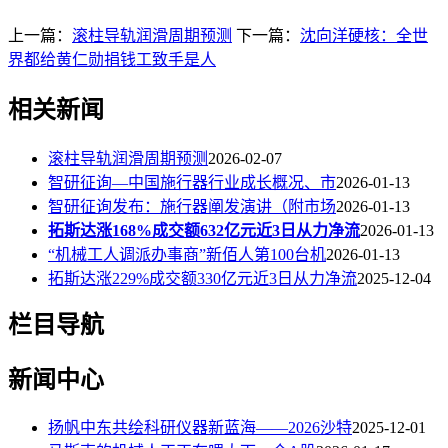
上一篇：
滚柱导轨润滑周期预测
下一篇：
沈向洋硬核：全世
界都给黄仁勋捐钱工致手是人
相关新闻
滚柱导轨润滑周期预测
2026-02-07
智研征询—中国施行器行业成长概况、市
2026-01-13
智研征询发布：施行器阐发演讲（附市场
2026-01-13
拓斯达涨168%成交额632亿元近3日从力净流
2026-01-13
“机械工人调派办事商”新佰人第100台机
2026-01-13
拓斯达涨229%成交额330亿元近3日从力净流
2025-12-04
栏目导航
新闻中心
扬帆中东共绘科研仪器新蓝海——2026沙特
2025-12-01