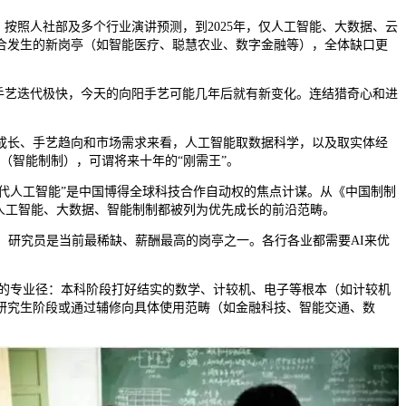
按照人社部及多个行业演讲预测，到2025年，仅人工智能、大数据、云
合发生的新岗亭（如智能医疗、聪慧农业、数字金融等），全体缺口更
艺迭代极快，今天的向阳手艺可能几年后就有新变化。连结猎奇心和进
。
长、手艺趋向和市场需求来看，人工智能取数据科学，以及取实体经
”（智能制制），可谓将来十年的“刚需王”。
代人工智能”是中国博得全球科技合作自动权的焦点计谋。从《中国制制
划，人工智能、大数据、智能制制都被列为优先成长的前沿范畴。
研究员是当前最稀缺、薪酬最高的岗亭之一。各行各业都需要AI来优
”的专业径：本科阶段打好结实的数学、计较机、电子等根本（如计较机
研究生阶段或通过辅修向具体使用范畴（如金融科技、智能交通、数