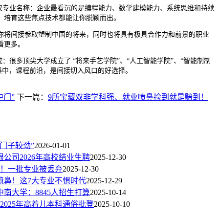
专业名称：企业最看沉的是编程能力、数学建模能力、系统思维和持续
，培育这些焦点技术都能让你脱颖而出。
将间接参取塑制中国的将来，同时也将具有极具合作力和前景的职业
看更多。
很多顶尖大学成立了 “将来手艺学院”、“人工智能学院”、“智能制制
本集中，课程前沿，是间接切入风口的好选择。
中门”
下一篇：
9所宝藏双非学科强、就业喷鼻捡到就是赔到！
门子较劲”
2026-01-01
公司2026年高校结业生聘
2025-12-30
读！一批专业被丢弃
2025-12-30
喷鼻！这7大专业不惧时代
2025-12-29
中南大学：8845人招生打算
2025-10-14
！2025年高着儿本科通俗批登
2025-10-10