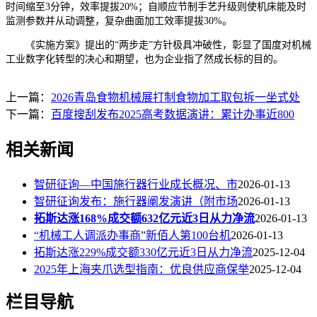
时间缩至3分钟，效率提拔20%；自顺应节制手艺升级则使机床能及时
监测参数并从动调整，复杂曲面加工效率提拔30%。
《实施方案》提出的“两步走”方针极具冲破性，彰显了国度对机械
工业数字化转型的决心和期望，也为企业指了然成长标的目的。
上一篇：
2026青岛食物机械展打制食物加工取包拆一坐式处
下一篇：
百度搜刮发布2025高考数据演讲：累计办事近800
相关新闻
智研征询—中国施行器行业成长概况、市
2026-01-13
智研征询发布：施行器阐发演讲（附市场
2026-01-13
拓斯达涨168%成交额632亿元近3日从力净流
2026-01-13
“机械工人调派办事商”新佰人第100台机
2026-01-13
拓斯达涨229%成交额330亿元近3日从力净流
2025-12-04
2025年上海夹爪选型指南：优良供应商保举
2025-12-04
栏目导航